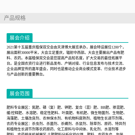
产品规格
展会介绍
2021第十五届重庆植保双交会由天津博大展览承办，展会特设展位1200个，
展出面积30000平米，大会立足重庆，辐射中西部。大会主要展出产品有肥
料、农药。本届植保双交会是您提高产品知名度，扩大交易的最佳拓展平
台。是全国农资行业进行新品发布、产销对接、行业信息发布与技术交流、
企业品牌宣传的嘉年盛会，同时也是推动企业商业模式变革、行业技术进步
与产品创新的重要舞台。
展会范围
肥料专业展区：氮肥、磷（复）肥、钾肥、复合（混）肥、BB肥、掺混肥、
缓/控释肥、水溶肥、稳定性肥料、叶面肥、有机肥、微生物菌剂、生物肥、
海藻肥、土壤改良剂、农林保水剂、有机物料腐熟剂、植物生长调节剂等。
农药专业展区：杀虫剂、杀菌剂、杀螨剂、杀鼠剂、除草剂、原药、特异剂
和植物生长调节剂等农药原药、化工原料与中间体、乳化剂、水溶剂等
肥料、农药相关机械展区:土肥肥料分析化验仪器，肥料、农药生产、包装、