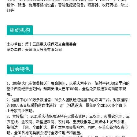
设计、储运、施用等机械设备，智能化配肥设备，喷雾器、农药药械、杀虫
灯等
组织机构
主办单位：第十五届重庆植保双交会组委会
承办单位：天津博大展览有限公司
展会特色
1、300辆大巴车免费接送：展会期间，以重庆为中心，辐射半径500公里内的
整个西南经济圈范围，预期安排大巴车300辆，全程免费接送采购商前来观
展。
2、运营中心100万条数据信：20余人团队通过运营中心呼叫平台。对数据库
的100万条目标采购商群体进行一对一沟通邀请，覆盖到全国1600多个县市，
上千家专业市场。
3、宣传推广：2021重庆植保展还将在火爆农资网、三农网、火爆农化网、三
农在线、金农网、新型肥料网、农村网、重庆晚报等主流媒体上发布会讯，
篇幅达一千余，全面扩大、提升本届展会影响力，同时，在重庆各地农资市
场，全国各地同类展会进行全方位地推和覆盖。