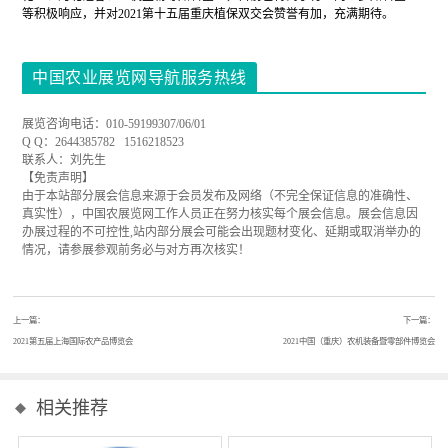
等积极响应，并对2021第十五届重庆植保双交会赞誉有加，充满期待。
中国农业展览网导航服务热线
展览咨询电话：010-59199307/06/01
Q Q：2644385782 1516218523
联系人：刘先生
【免责声明】
由于本站部分展会信息来源于会员发布及网络（不完全保证信息的准确性、
真实性），中国农展览网工作人员正在努力核实每个展会信息。展会信息因
办展过程的不可控性,站内部分展会可能会出现题材变化、延期或取消举办的
情况，请参展参观前务必与对方再次核实！
上一篇：
下一篇：
2021第五届上海国际农产品博览会
2021中国（重庆）农机装备暨零部件博览会
相关推荐