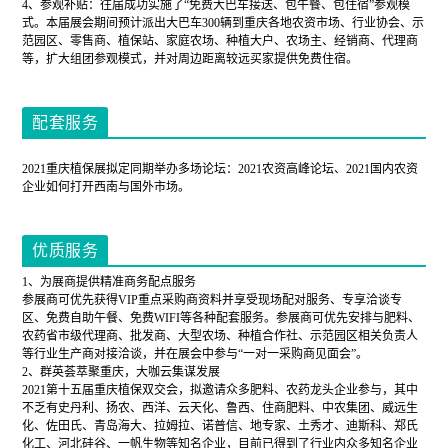
4、参观补贴：往届成功实施了“免费大巴车接送、包午餐、包住宿”参观模
式。本届展会期间预计派出大巴车300辆到重庆各地农资市场、行业协会、示
范园区、零售商、植保站、家庭农场、种植大户、农场主、经销商、代理商
等，扩大组团参观模式，并对周边距离较远买家提供免费住宿。
配套服务
2021重庆植保展拟定同期举办多场论坛：2021农资高峰论坛、2021国内农资
企业如何打开西南与国外市场。
优质服务
1、为展商提供精准商务配点服务
参展商可优先获得VIP重点采购商资料并享受现场配对服务、专享洽谈专
区、免费自助午餐、免费WIFI等各种配套服务。参展商可优先安排与肥料、
农药省市级代理商、批发商、大型农场、种植合作社、示范园区相关负责人
等行业生产商对接洽谈，并在展会中参与“一对一采购商见面会”。
2、群英荟萃聚重庆，大咖云集谋发展
2021第十五届重庆植保双交会，拟邀请众多肥料、农药龙头企业参与，其中
不乏有史丹利、扬农、西洋、云天化、鲁西、住商肥料、中农集团、威远生
化、佐田氏、青岛海大、拉姆拉、诺普信、地专家、土秀才、迪斯科、郑氏
化工、河北硅谷、一帆生物等知名企业，目前已得到了行业内众多知名企业