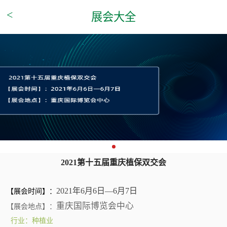
<
展会大全
2021第十五届重庆植保双交会
2021
年
6
月
6
日—
6
月
7
日
【展会时间】：
重庆国际博览会中心
【展会地点】：
行业：种植业