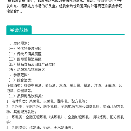
“得临沂者得山东”，临沂市场已成为全国各地酒水、食品、快消费品企业开
发山东、拓展北方市场的桥头堡，组委会热忱欢迎国内外客商莅临展会参观
洽谈合作。
展会范围
一、展区规划：
（一）名优特豪装展区
（二）传统名酒类展区
（三）国际葡萄酒展区
（四）精品食品及网红产品展区
（五）品牌乳品饮料展区
二、参展范围：
（一）综合酒类：
传统酒类：各香型白酒、葡萄酒、冰酒、威士忌、餐酒、洋酒、无醇酒、起
泡酒、保健酒等。
（二）品牌乳品饮料类：
1．液体乳类：杀菌乳、灭菌乳、酸牛乳、配方乳等；
2．乳粉类：全脂乳粉、脱脂乳粉、全脂加糖乳粉和调味乳粉、婴幼儿配方乳
粉、其他配方乳粉；
3．炼乳类：全脂无糖炼乳（淡炼乳）、全脂加糖炼乳、调味炼乳、配方炼乳
等；
4．乳脂肪类：稀奶油、奶油、无水奶油等；