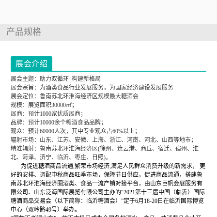
产品规格
展会介绍
展会主题：助力双循环 构建新格局
展会宗旨：为酒类食品行业发展服务，为国家经济建设发展服务
展会定位：鲁南苏北环淮海经济区规模最大糖酒会
规模：展览面积30000㎡；
展商：预计1000家优质展商；
品牌：预计10000余个糖酒食品品牌；
观众：预计60000人次，其中专业观众占60%以上；
辐射市场：山东、江苏、安徽、上海、浙江、河南、河北、山西等地市；
精准辐射：鲁南苏北环淮海经济区(徐州、连云港、商丘、宿迁、宿州、淮
北、菏泽、济宁、临沂、枣庄、日照)。
为促进糖酒商品流通,繁荣市场经济,满足人民群众消费升级的新需求， 更
好的安排、调配中秋商品旺季市场，保障节日供应，促进商品流通，搭建鲁
南苏北环淮海经济圈酒类、食品一流产销对接平台，由山东巨帆会展服务有
限公司、山东泛海国际展览有限公司主办的“2021第十三届中国（临沂）国际
糖酒商品交易会（以下简称：临沂糖酒会）”定于6月18-20日在临沂国际博览
中心（双岭路49号）举办。