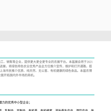
工、销售等企业，提供更大更全更专业的农展平台。本届展会将于2021
重要进展，将绿色特色农业优秀产品全方位推介宣传，维护和打开通路，搭
上海市民推介优质、纯天然、无公害、有机健康的绿色食品。本届农博
全面开拓国内外市场的商机。
潜力的优秀中小型企业；
菜、乳制品、豆制品、有机茶、有机蜂蜜、滋补养生产品、酒饮产品、休