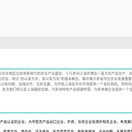
为华东地区比较有影响力的农业产业盛会，十几年间上海农博会一直为农产品生产、加
推介”为宗旨，树立“民以食为天，食以安为先”的基本概念，集中展示各省市区农业发展
场占有份额，加强合作、互利互赢，为开拓上海及华东市场提供一个良好商机。同时向
参展，本次我们将立足上海辐射全国，为各地特色产品搭建桥梁，为各参展企业提供一个
农产品认证的企业；大中型农产品出口企业，外资、合资企业及境外知名企业，有发展
类、家禽产品、渔产品、冷冻食品、生态蛋类产品、有机食用油、五谷杂粮、水果及蔬