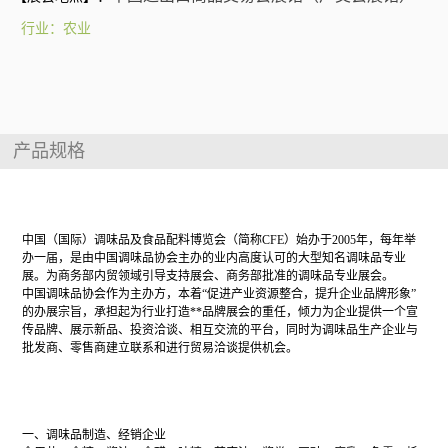
行业：农业
产品规格
展会介绍
中国（国际）调味品及食品配料博览会（简称CFE）始办于2005年，每年举
办一届，是由中国调味品协会主办的业内高度认可的大型知名调味品专业
展。为商务部内贸领域引导支持展会、商务部批准的调味品专业展会。
中国调味品协会作为主办方，本着“促进产业资源整合，提升企业品牌形象”
的办展宗旨，承担起为行业打造**品牌展会的重任，倾力为企业提供一个宣
传品牌、展示新品、投资洽谈、相互交流的平台，同时为调味品生产企业与
批发商、零售商建立联系和进行贸易洽谈提供机会。
展会范围
一、调味品制造、经销企业