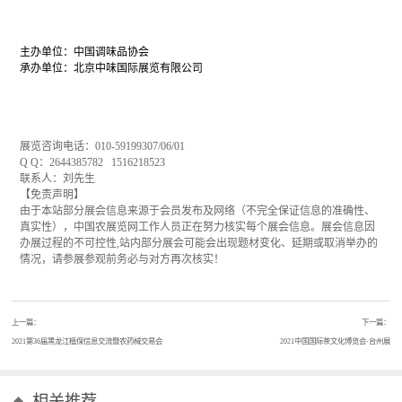
组织机构
主办单位：中国调味品协会
承办单位：北京中味国际展览有限公司
中国农业展览网导航服务热线
展览咨询电话：010-59199307/06/01
Q Q：2644385782 1516218523
联系人：刘先生
【免责声明】
由于本站部分展会信息来源于会员发布及网络（不完全保证信息的准确性、
真实性），中国农展览网工作人员正在努力核实每个展会信息。展会信息因
办展过程的不可控性,站内部分展会可能会出现题材变化、延期或取消举办的
情况，请参展参观前务必与对方再次核实！
上一篇：
下一篇：
2021第36届黑龙江植保信息交流暨农药械交易会
2021中国国际茶文化博览会·台州展
相关推荐