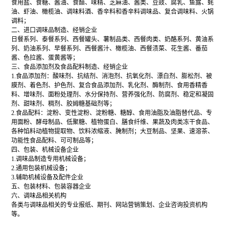
食用盐、食糖、酱油、食醋、味精、芝麻油、酱类、豆豉、腐乳、鱼露、蚝
油、虾油、橄榄油、调味料酒、香辛料和香辛料调味品、复合调味料、火锅
调料；
二、进口调味品制造、经销企业
日餐系列、泰餐系列、西餐罐头、薯制品类、西餐肉类、奶酪系列、黄油系
列、奶油系列、早餐系列、西餐酱汁、橄榄油、西餐渍菜、花生酱、番茄
酱、色拉酱、蛋黄酱等；
三、食品添加剂及食品配料制造、经销企业
1.食品添加剂：酸味剂、抗结剂、消泡剂、抗氧化剂、漂白剂、膨松剂、被
膜剂、着色剂、护色剂、复合食品添加剂、乳化剂、酶制剂、食用香精香
料、增味剂、面粉处理剂、水分保持剂、营养强化剂、防腐剂、稳定和凝固
剂、甜味剂、稠剂、胶姆糖基础剂等；
2.食品配料：淀粉、变性淀粉、淀粉糖、糖醇、食用油脂及油脂替代品、专
用面粉、酵母制品、低聚糖、植物蛋白、膳食纤维、果蔬及肉类冻干食品、
各种馅料动植物提取物、饮料浓缩液、腌制剂；大豆制品、坚果、速溶茶、
功能性食品配料、可可制品等；
四、包装、机械设备企业
1.调味品制造专用机械设备；
2.通用包装机械设备；
3.辅助机械设备及配件企业
五、包装材料、包装容器企业
六、调味品相关机构
各类与调味品相关的专业报纸、期刊、网站营销策划、企业咨询投资机构
等。