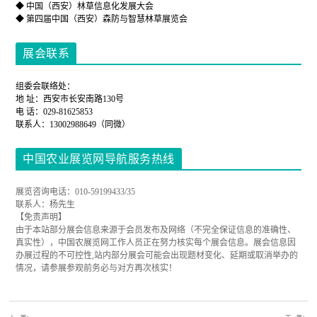
◆ 中国（西安）林草信息化发展大会
◆ 第四届中国（西安）森防与智慧林草展览会
展会联系
组委会联络处：
地 址：西安市长安南路130号
电 话：029-81625853
联系人：13002988649（同微）
中国农业展览网导航服务热线
展览咨询电话：010-59199433/35
联系人：杨先生
【免责声明】
由于本站部分展会信息来源于会员发布及网络（不完全保证信息的准确性、
真实性），中国农展览网工作人员正在努力核实每个展会信息。展会信息因
办展过程的不可控性,站内部分展会可能会出现题材变化、延期或取消举办的
情况，请参展参观前务必与对方再次核实！