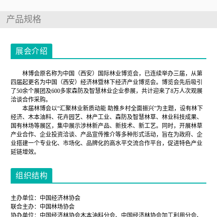
产品规格
展会介绍
林博会原名称为中国（西安）国际林业博览会，已连续举办三届，从第
四届起更名为中国（西安）经济林暨林下经济产业博览会。博览会先后吸引
了50余个展团及600多家森防及智慧林业企业参展，共计迎来了8万人次观展
洽谈合作采购。
本届林博会以“汇聚林业新质动能 助推乡村全面振兴”为主题，设有林下
经济、木本油料、花卉园艺、林产工业、森防及智慧林草、林业科技成果、
国有林场等展区，集中展示涉林新产品、新技术、新工艺。同时，开展林草
产业合作、企业投资洽谈、产品宣传推介等多种形式活动，旨在为政府、企
业搭建一个专业化、市场化、品牌化的高水平交流合作平台，促进特色产业
延链增效。
组织结构
主办单位：中国经济林协会
联合主办：中国林场协会
协办单位：中国经济林协会木本油料分会、中国经济林协会加工利用分会、