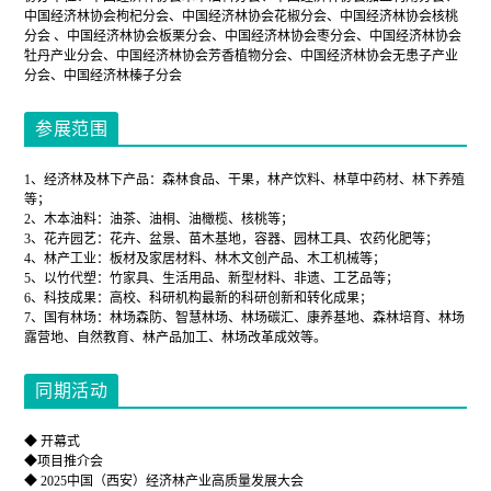
中国经济林协会枸杞分会、中国经济林协会花椒分会、中国经济林协会核桃
分会 、中国经济林协会板栗分会、中国经济林协会枣分会、中国经济林协会
牡丹产业分会、中国经济林协会芳香植物分会、中国经济林协会无患子产业
分会、中国经济林榛子分会
参展范围
1、经济林及林下产品：森林食品、干果，林产饮料、林草中药材、林下养殖
等；
2、木本油料：油茶、油桐、油橄榄、核桃等；
3、花卉园艺：花卉、盆景、苗木基地，容器、园林工具、农药化肥等；
4、林产工业：板材及家居材料、林木文创产品、木工机械等；
5、以竹代塑：竹家具、生活用品、新型材料、非遗、工艺品等；
6、科技成果：高校、科研机构最新的科研创新和转化成果；
7、国有林场：林场森防、智慧林场、林场碳汇、康养基地、森林培育、林场
露营地、自然教育、林产品加工、林场改革成效等。
同期活动
◆ 开幕式
◆项目推介会
◆ 2025中国（西安）经济林产业高质量发展大会