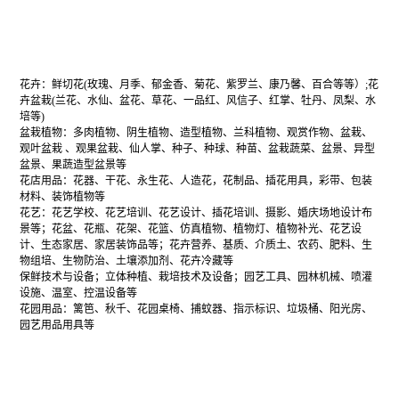
展会范围
花卉：鲜切花(玫瑰、月季、郁金香、菊花、紫罗兰、康乃馨、百合等等）;花
卉盆栽(兰花、水仙、盆花、草花、一品红、风信子、红掌、牡丹、凤梨、水
培等)
盆栽植物：多肉植物、阴生植物、造型植物、兰科植物、观赏作物、盆栽、
观叶盆栽 、观果盆栽、仙人掌、种子、种球、种苗、盆栽蔬菜、盆景、异型
盆景、果蔬造型盆景等
花店用品：花器、干花、永生花、人造花，花制品、插花用具，彩带、包装
材料、装饰植物等
花艺：花艺学校、花艺培训、花艺设计、插花培训、摄影、婚庆场地设计布
景等；花盆、花瓶、花架、花篮、仿真植物、植物灯、植物补光、花艺设
计、生态家居、家居装饰品等；花卉营养、基质、介质土、农药、肥料、生
物组培、生物防治、土壤添加剂、花卉冷藏等
保鲜技术与设备；立体种植、栽培技术及设备；园艺工具、园林机械、喷灌
设施、温室、控温设备等
花园用品：篱笆、秋千、花园桌椅、捕蚊器、指示标识、垃圾桶、阳光房、
园艺用品用具等
组织机构