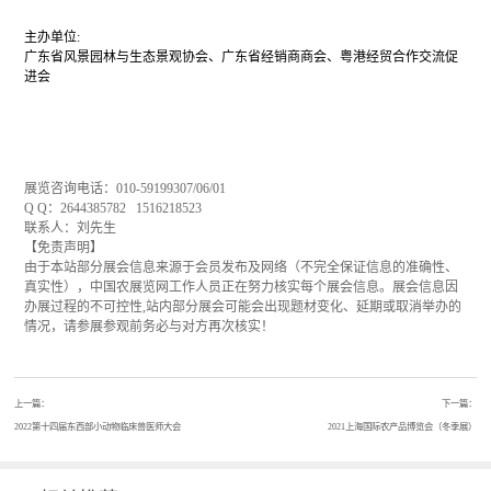
主办单位:
广东省风景园林与生态景观协会、广东省经销商商会、粤港经贸合作交流促
进会
中国农业展览网导航服务热线
展览咨询电话：010-59199307/06/01
Q Q：2644385782 1516218523
联系人：刘先生
【免责声明】
由于本站部分展会信息来源于会员发布及网络（不完全保证信息的准确性、
真实性），中国农展览网工作人员正在努力核实每个展会信息。展会信息因
办展过程的不可控性,站内部分展会可能会出现题材变化、延期或取消举办的
情况，请参展参观前务必与对方再次核实！
上一篇：
下一篇：
2022第十四届东西部小动物临床兽医师大会
2021上海国际农产品博览会（冬季展）