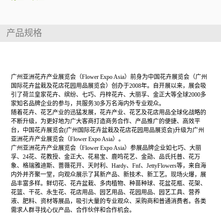
产品规格
展会介绍
广州亚洲花卉产业展览会（Flower Expo Asia）前身为中国花卉展览会（广州
国际花卉盆栽及花店花园用品展览会）创办于2008年。自开展以来，展会吸
引了荷兰皇家花卉、缤纷、七巧、丹梓花卉、大丽孚、金正大等全球2000多
家知名品牌企业的参与，共服务30多万名海内外专业观众。
随着花卉、花艺产业的迅猛发展，花卉产业、花艺及花店用品全球化战略的
不断升级，为更好地为广大客商打造商务合作、产品推广的便捷、高效平
台，中国花卉展览会(广州国际花卉盆栽及花店花园用品展览会)升级为广州
亚洲花卉产业展览会（Flower Expo Asia）。
广州亚洲花卉产业展览会（Flower Expo Asia）参展品牌企业如七巧、大丽
孚、24花、花教授、金正大、花易宝、鹿鸣花艺、金勋、品氏托普、花万
象、格瑞雅迪斯、蔷薇花开、天时利、Hardy、Fnf、JettyFlowers等，来自海
内外并齐聚一堂，向观众展示了其新产品、新技术、新工艺。现场火爆，展
品丰富多样。鲜切花、花卉盆栽、多肉植物、种苗种球、花盆花瓶、花架、
花篮、干花、永生花、花店用品、园艺用品、花园用品、园艺工具、营养
液、肥料、资材等展品，吸引大量的专业观众、采购商和普通消费者。各类
需求人群寻找心仪产品、合作伙伴和合作机会。